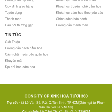
Quy định giao hàng
Khóa học truyền nghề cắm hoa
Tuyển dụng
Khóa học cắm hoa theo yêu cầu
Thanh toán
Chính sách bảo hành
Câu hỏi thường gặp
Hướng dẫn thanh toán
TIN TỨC
Giới Thiệu
Hướng dẫn cách cắm hoa
Cách chăm sóc bảo quản hoa
Khuyến mãi
Địa chỉ học cắm hoa
CÔNG TY CP XNK HOA TƯƠI 360
Trụ sở:
413 Lê Văn Sỹ, P.2, Q.Tân Bình, TPHCM(Gần ngã tư Phạm
Văn Hai với Lê Văn Sỹ)
Chi nhánh:
Lô C Hồ Thị Kỷ, P1, Q10, TPHCM