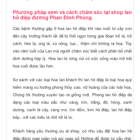
Phương pháp xem và cách chăm sóc tại shop lan
hồ điệp đường Phan Đình Phùng
Các bệnh thường gặp ở hoa lan hồ điệp khi nào nuôi từ cây con
đến cây trưởng thành rất dễ bị thối ngọn trong giai đoạn trổ lá, trổ
cánh, héo lá, úng lá, xù nông, lụa... thậm chí không ra hoa. Tùy
vào năm tuổi của Lan mà người chăm sóc biết cách phân bổ chất
dinh dưỡng hợp lý. Hoa lan từ rừng núi có sức sống màu mỡ kết
hoa cuối được lâu hơn.
So sánh với các loại hoa lan khách thì lan hồ điệp là loại hoa quý
hiếm mang xu hướng phong thủy cao, nữ hoàng của các loài hoa,
Chúng tôi thường xuyên tạo ra giống mới, Phong lan hồ điệp đa
dạng các loại màu sắc như vàng, tím, trắng, đỏ, hồng, xanh
dương, xanh lá cây, vàng mơ, tím đốm, kim hồ điệp, lan hồ điệp
kép...với các kiểu lá nhỏ tới lá to.
Khách hàng yêu thương ưu ái shop, có nhu cầu đặt hoa lan hồ
điệp đừng ngại ngần mà gọi ngay số Hotline để được tư vấn nhé: