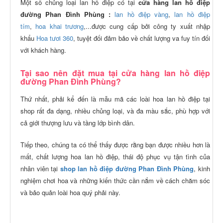
Một số chủng loại lan hồ điệp có tại
cửa hàng lan hồ điệp
đường
Phan Đình Phùng
:
lan hồ điệp vàng
,
lan
hồ điệp
tím
,
hoa khai trương
,...được cung cấp bởi công ty xuất nhập
khẩu
Hoa tươi 360
, tuyệt đối đảm bảo về chất lượng va fuy tín đối
với khách hàng.
Tại sao nên đặt mua tại cửa hàng lan hồ điệp
đường Phan Đình Phùng?
Thứ nhất, phải kể đến là mẫu mã các loài hoa lan hồ điệp tại
shop rất đa dạng, nhiều chủng loại, và đa màu sắc, phù hợp với
cả giới thượng lưu và tầng lớp bình dân.
Tiếp theo, chúng ta có thể thấy được rằng bạn được nhiều hơn là
mất, chất lượng hoa lan hồ điệp, thái độ phục vụ tận tình của
nhân viên tại
shop lan hồ điệp đường
Phan Đình Phùng
, kinh
nghiệm chơi hoa và những kiến thức cần nắm về cách chăm sóc
và bảo quản loài hoa quý phải này.