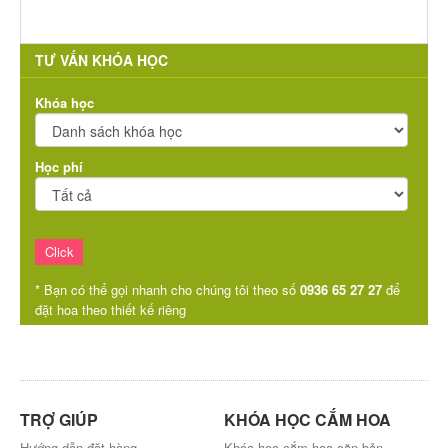
TƯ VẤN KHÓA HỌC
Khóa học
Học phí
* Bạn có thể gọi nhanh cho chúng tôi theo số
0936 65 27 27
để
đặt hoa theo thiết kế riêng
TRỢ GIÚP
KHÓA HỌC CẮM HOA
Hướng dẫn đặt hàng
Khóa học cắm hoa căn bản