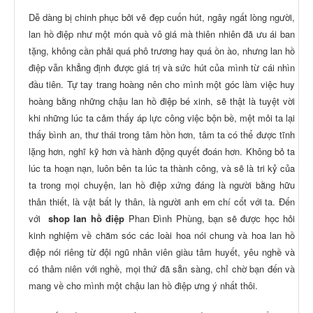
Dễ dàng bị chinh phục bởi vẻ đẹp cuốn hút, ngây ngất lòng người,
lan hồ điệp như một món quà vô giá mà thiên nhiên đã ưu ái ban
tặng, không cần phải quá phô trương hay quá ồn ào, nhưng lan hồ
điệp vẫn khẳng định được giá trị và sức hút của mình từ cái nhìn
đầu tiên. Tự tay trang hoàng nên cho mình một góc làm việc huy
hoàng bằng những chậu lan hồ điệp bé xinh, sẽ thật là tuyệt vời
khi những lúc ta cảm thấy áp lực công việc bộn bề, mệt mỏi ta lại
thấy bình an, thư thái trong tâm hồn hơn, tâm ta có thể được tĩnh
lặng hơn, nghĩ kỹ hơn và hành động quyết đoán hơn. Không bỏ ta
lúc ta hoạn nạn, luôn bên ta lúc ta thành công, và sẽ là tri kỷ của
ta trong mọi chuyện, lan hồ điệp xứng đáng là người bằng hữu
thân thiết, là vật bất ly thân, là người anh em chí cốt với ta.
Đến
với
shop lan hồ điệp
Phan Đình Phùng
, bạn sẽ được học hỏi
kinh nghiệm về chăm sóc các loài hoa nói chung và hoa lan hồ
điệp nói riêng từ đội ngũ nhân viên giàu tâm huyết, yêu nghề và
có thâm niên với nghề, mọi thứ đã sẵn sàng, chỉ chờ bạn đến và
mang về cho mình một chậu lan hồ điệp ưng ý nhất thôi.