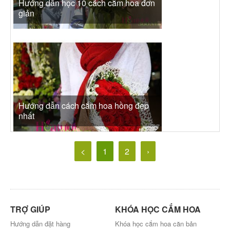
Hướng dẫn học 10 cách cắm hoa đơn
giản
Hướng dẫn cách cắm hoa hồng đẹp
nhất
<
1
2
›
TRỢ GIÚP
KHÓA HỌC CẮM HOA
Hướng dẫn đặt hàng
Khóa học cắm hoa căn bản