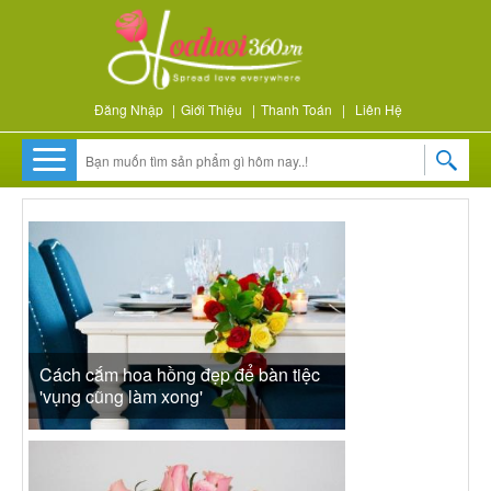
Đăng Nhập
|
Giới Thiệu
|
Thanh Toán
|
Liên Hệ
Cách cắm hoa hồng đẹp để bàn tiệc
'vụng cũng làm xong'