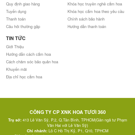
Quy định giao hàng
Khóa học truyền nghề cắm hoa
Tuyển dụng
Khóa học cắm hoa theo yêu cầu
Thanh toán
Chính sách bảo hành
Câu hỏi thường gặp
Hướng dẫn thanh toán
TIN TỨC
Giới Thiệu
Hướng dẫn cách cắm hoa
Cách chăm sóc bảo quản hoa
Khuyến mãi
Địa chỉ học cắm hoa
CÔNG TY CP XNK HOA TƯƠI 360
Trụ sở:
413 Lê Văn Sỹ, P.2, Q.Tân Bình, TPHCM(Gần ngã tư Phạm
Văn Hai với Lê Văn Sỹ)
Chi nhánh:
Lô C Hồ Thị Kỷ, P1, Q10, TPHCM