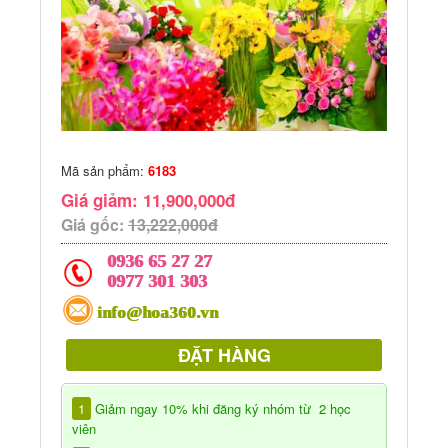
Mã sản phẩm:
6183
Giá giảm: 11,900,000đ
Giá gốc:
13,222,000đ
0936 65 27 27
0977 301 303
info@hoa360.vn
ĐẶT HÀNG
1
Giảm ngay 10% khi đăng ký nhóm từ 2 học
viên