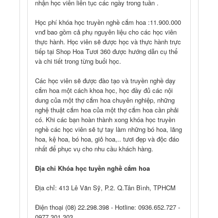
nhận học viên liên tục các ngày trong tuần .
Học phí khóa học truyền nghề cắm hoa :11.900.000
vnđ bao gồm cả phụ nguyên liệu cho các học viên
thực hành. Học viên sẽ được học và thực hành trực
tiếp tại Shop Hoa Tươi 360 được hướng dẫn cụ thể
và chi tiết trong từng buổi học.
Các học viên sẽ được đào tạo và truyền nghề dạy
cắm hoa một cách khoa học, học đầy đủ các nội
dung của một thợ cắm hoa chuyên nghiệp, những
nghệ thuật cắm hoa của một thợ cắm hoa cần phải
có. Khi các bạn hoàn thành xong khóa học truyền
nghề các học viên sẽ tự tay làm những bó hoa, lãng
hoa, kệ hoa, bó hoa, giỏ hoa,.. tươi đẹp và độc đáo
nhất để phục vụ cho nhu cầu khách hàng.
Địa chỉ Khóa học tuyền nghề cắm hoa
Địa chỉ: 413 Lê Văn Sỹ, P.2. Q.Tân Bình, TPHCM
Điện thoại (08) 22.298.398 - Hotline: 0936.652.727 -
0977.301.303