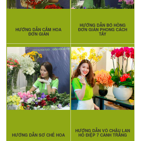
HƯỚNG DẪN BÓ HỒNG
HƯỚNG DẪN CẮM HOA
ĐƠN GIẢN PHONG CÁCH
ĐƠN GIẢN
TÂY
HƯỚNG DẪN VÔ CHẬU LAN
HƯỚNG DẪN SƠ CHẾ HOA
HỒ ĐIỆP 7 CÀNH TRẮNG