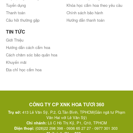
Tuyển dụng
Khóa học cắm hoa theo yêu cầu
Thanh toán
Chính sách bảo hành
Câu hỏi thường gặp
Hướng dẫn thanh toán
TIN TỨC
Giới Thiệu
Hướng dẫn cách cắm hoa
Cách chăm sóc bảo quản hoa
Khuyến mãi
Địa chỉ học cắm hoa
CÔNG TY CP XNK HOA TƯƠI 360
Trụ sở:
413 Lê Văn Sỹ, P.2, Q.Tân Bình, TPHCM(Gần ngã tư Phạm
Văn Hai với Lê Văn Sỹ)
Chi nhánh:
Lô C Hồ Thị Kỷ, P1, Q10, TPHCM
Điện thoại:
(028)22 298 398 - 0936 65 27 27 - 0977 301 303