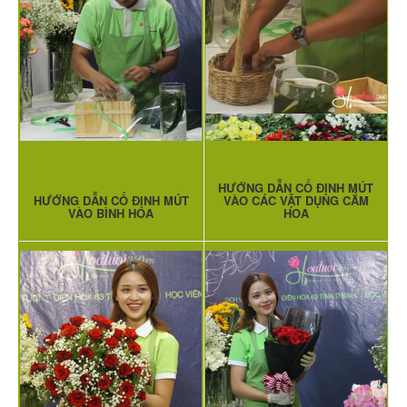
HƯỚNG DẪN CỐ ĐỊNH MÚT
HƯỚNG DẪN CỐ ĐỊNH MÚT
VÀO CÁC VẬT DỤNG CẮM
VÀO BÌNH HOA
HOA