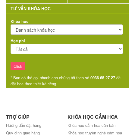
TƯ VẤN KHÓA HỌC
Khóa học
Học phí
* Bạn có thể gọi nhanh cho chúng tôi theo số
0936 65 27 27
để
đặt hoa theo thiết kế riêng
TRỢ GIÚP
KHÓA HỌC CẮM HOA
Hướng dẫn đặt hàng
Khóa học cắm hoa căn bản
Quy định giao hàng
Khóa học truyền nghề cắm hoa