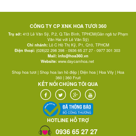
CÔNG TY CP XNK HOA TƯƠI 360
Trụ sở:
413 Lê Văn Sỹ, P.2, Q.Tân Bình, TPHCM(Gần ngã tư Phạm
Văn Hai với Lê Văn Sỹ)
Chi nhánh:
Lô C Hồ Thị Kỷ, P1, Q10, TPHCM
Điện thoại:
(028)22 298 398 - 0936 65 27 27 - 0977 301 303
Mail:
info@hoa360.vn
Website:
w
ww.daycamhoa.net
Shop hoa tươi
|
Shop hoa lan hồ điệp
|
Điện hoa
|
Hoa Vily
|
Hoa
360
|
360 Fruit
KẾT NỐI CHÚNG TÔI QUA
HOTLINE HỖ TRỢ
0936 65 27 27