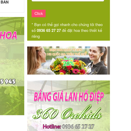
 BẢN
* Bạn có thể gọi nhanh cho chúng tôi theo
số
0936 65 27 27
để đặt hoa theo thiết kế
riêng