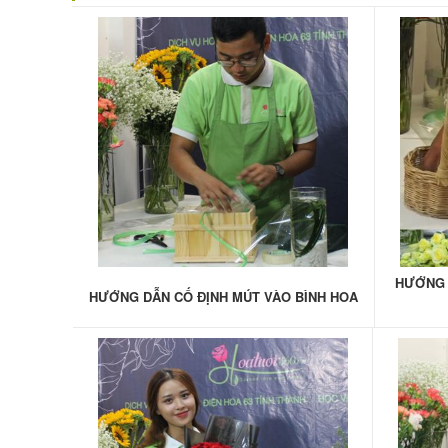
HƯỚNG 
HƯỚNG DẪN CỐ ĐỊNH MÚT VÀO BÌNH HOA