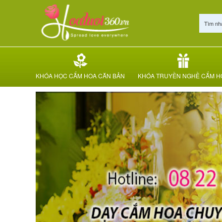
Tìm nh
KHÓA HỌC CẮM HOA CĂN BẢN
KHÓA TRUYỀN NGHỀ CẮM H