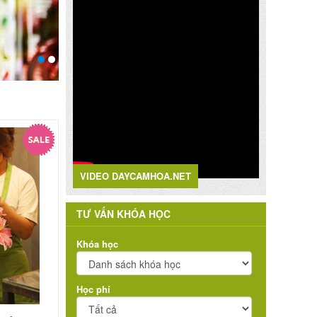
VIDEO DAYCAMHOA.NET
TƯ VẤN KHÓA HỌC
Khóa học
Học phí