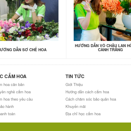
HƯỚNG DẪN VÔ CHẬU LAN HỒ
ƯỚNG DẪN SƠ CHẾ HOA
CÀNH TRẮNG
C CẮM HOA
TIN TỨC
m hoa căn bản
Giới Thiệu
uyền nghề cắm hoa
Hướng dẫn cách cắm hoa
m hoa theo yêu cầu
Cách chăm sóc bảo quản hoa
bảo hành
Khuyến mãi
hanh toán
Địa chỉ học cắm hoa