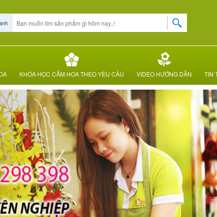
anh
OA
KHÓA HỌC CẮM HOA THEO YÊU CẦU
VIDEO HƯỚNG DẪN
TIN 