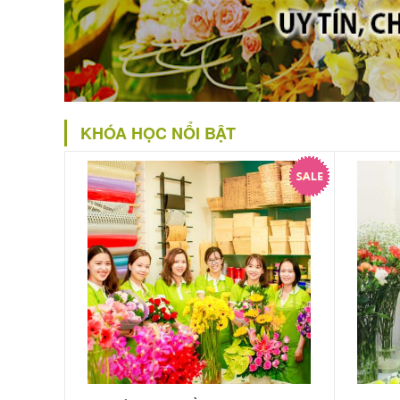
KHÓA HỌC NỔI BẬT