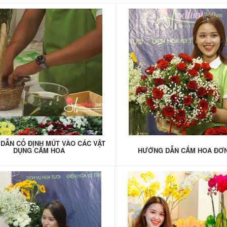
DẪN CỐ ĐỊNH MÚT VÀO CÁC VẬT
DỤNG CẮM HOA
HƯỚNG DẪN CẮM HOA ĐƠN