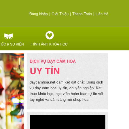
Đăng Nhập
|
Giới Thiệu
|
Thanh Toán
|
Liên Hệ
TỨC & SỰ KIỆN
HÌNH ẢNH KHÓA HỌC
DỊCH VỤ DẠY CẮM HOA
UY TÍN
daycamhoa.net cam kết đặt chất lượng dịch
vụ dạy cắm hoa uy tín, chuyên nghiệp. Kết
thúc khóa học, học viên hoàn toàn tự tin với
tay nghề và sẵn sàng mở shop hoa