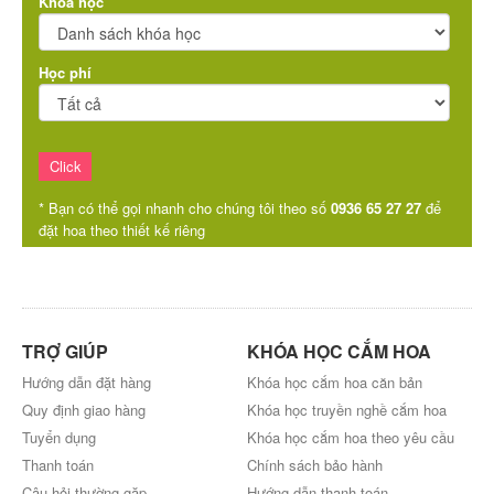
Khóa học
Học phí
* Bạn có thể gọi nhanh cho chúng tôi theo số
0936 65 27 27
để
đặt hoa theo thiết kế riêng
TRỢ GIÚP
KHÓA HỌC CẮM HOA
Hướng dẫn đặt hàng
Khóa học cắm hoa căn bản
Quy định giao hàng
Khóa học truyền nghề cắm hoa
Tuyển dụng
Khóa học cắm hoa theo yêu cầu
Thanh toán
Chính sách bảo hành
Câu hỏi thường gặp
Hướng dẫn thanh toán