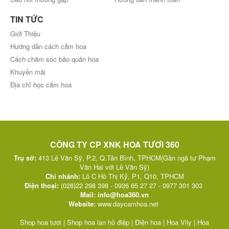
TIN TỨC
Giới Thiệu
Hướng dẫn cách cắm hoa
Cách chăm sóc bảo quản hoa
Khuyến mãi
Địa chỉ học cắm hoa
CÔNG TY CP XNK HOA TƯƠI 360
Trụ sở:
413 Lê Văn Sỹ, P.2, Q.Tân Bình, TPHCM(Gần ngã tư Phạm
Văn Hai với Lê Văn Sỹ)
Chi nhánh:
Lô C Hồ Thị Kỷ, P1, Q10, TPHCM
Điện thoại:
(028)22 298 398 - 0936 65 27 27 - 0977 301 303
Mail:
info@hoa360.vn
Website:
w
ww.daycamhoa.net
Shop hoa tươi
|
Shop hoa lan hồ điệp
|
Điện hoa
|
Hoa Vily
|
Hoa