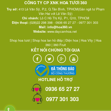
CÔNG TY CP XNK HOA TƯƠI 360
Trụ sở:
413 Lê Văn Sỹ, P.2, Q.Tân Bình, TPHCM(Gần ngã tư Phạm
Văn Hai với Lê Văn Sỹ)
Chi nhánh:
Lô C Hồ Thị Kỷ, P1, Q10, TPHCM
Điện thoại:
(028)22 298 398 - 0936 65 27 27 - 0977 301 303
Mail:
info@hoa360.vn
Website:
w
ww.daycamhoa.net
Shop hoa tươi
|
Shop hoa lan hồ điệp
|
Điện hoa
|
Hoa Vily
|
Hoa
360
|
360 Fruit
KẾT NỐI CHÚNG TÔI QUA
HOTLINE HỖ TRỢ
0936 65 27 27
0977 301 303