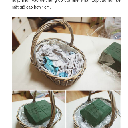
hoặc nilon vào để chúng đỡ ướt nhé! Phần xốp cao hơn bề
mặt giỏ cao hơn 1cm.