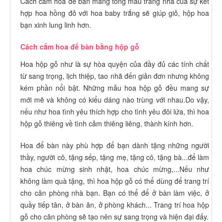
Cách cắm hoa để bàn mang tông màu trang nhã của sự kết
hợp hoa hồng đỏ với hoa baby trắng sẽ giúp giỏ, hộp hoa
bạn xinh lung linh hơn.
Cách cắm hoa để bàn bằng hộp gỗ
Hoa hộp gỗ như là sự hòa quyện của đầy đủ các tính chất
từ sang trọng, lịch thiệp, tao nhã đến giản đơn nhưng không
kém phần nổi bật. Những mẫu hoa hộp gỗ đều mang sự
mới mẽ và không có kiểu dáng nào trùng với nhau.Do vậy,
nếu như hoa tình yêu thích hợp cho tình yêu đôi lứa, thì hoa
hộp gỗ thiêng về tình cảm thiêng liêng, thành kính hơn.
Hoa để bàn này phù hợp để bạn dành tặng những người
thầy, người cô, tặng sếp, tặng mẹ, tặng cô, tặng bà...để làm
hoa chúc mừng sinh nhật, hoa chúc mừng,...Nếu như
không làm quà tặng, thì hoa hộp gỗ có thể dùng để trang trí
cho căn phòng nhà bạn. Bạn có thể để ở bàn làm việc, ở
quầy tiếp tân, ở bàn ăn, ở phòng khách... Trang trí hoa hộp
gỗ cho căn phòng sẽ tạo nên sự sang trọng và hiện đại đấy.