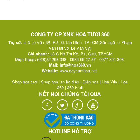
CÔNG TY CP XNK HOA TƯƠI 360
Trụ sở:
413 Lê Văn Sỹ, P.2, Q.Tân Bình, TPHCM(Gần ngã tư Phạm
Văn Hai với Lê Văn Sỹ)
Chi nhánh:
Lô C Hồ Thị Kỷ, P1, Q10, TPHCM
Điện thoại:
(028)22 298 398 - 0936 65 27 27 - 0977 301 303
Mail:
info@hoa360.vn
Website:
w
ww.daycamhoa.net
Shop hoa tươi
|
Shop hoa lan hồ điệp
|
Điện hoa
|
Hoa Vily
|
Hoa
360
|
360 Fruit
KẾT NỐI CHÚNG TÔI QUA
HOTLINE HỖ TRỢ