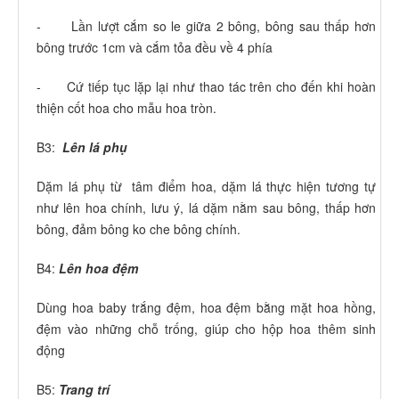
- Lần lượt cắm so le giữa 2 bông, bông sau thấp hơn
bông trước 1cm và cắm tỏa đều về 4 phía
- Cứ tiếp tục lặp lại như thao tác trên cho đến khi hoàn
thiện cốt hoa cho mẫu hoa tròn.
B3:
Lên lá phụ
Dặm lá phụ từ tâm điểm hoa, dặm lá thực hiện tương tự
như lên hoa chính, lưu ý, lá dặm nằm sau bông, thấp hơn
bông, đảm bông ko che bông chính.
B4:
Lên hoa đệm
Dùng hoa baby trắng đệm, hoa đệm bằng mặt hoa hồng,
đệm vào những chỗ trống, giúp cho hộp hoa thêm sinh
động
B5:
Trang trí