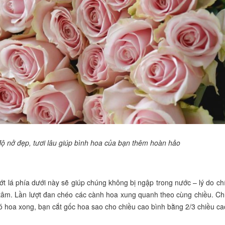
độ nở đẹp, tươi lâu giúp bình hoa của bạn thêm hoàn hảo
bớt lá phía dưới này sẽ giúp chúng không bị ngập trong nước – lý do c
tâm. Lần lượt đan chéo các cành hoa xung quanh theo cùng chiều. Chú
bó hoa xong, bạn cắt gốc hoa sao cho chiều cao bình bằng 2/3 chiều ca