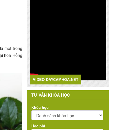
là một trong
oại hoa Hồng
VIDEO DAYCAMHOA.NET
TƯ VẤN KHÓA HỌC
Khóa học
Học phí