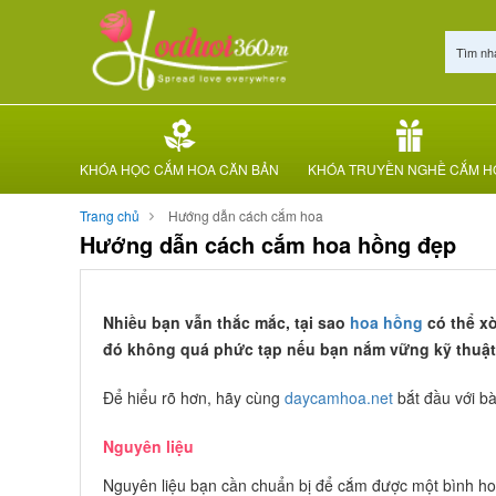
Tìm nh
KHÓA HỌC CẮM HOA CĂN BẢN
KHÓA TRUYỀN NGHỀ CẮM H
Trang chủ
Hướng dẫn cách cắm hoa
Hướng dẫn cách cắm hoa hồng đẹp
Nhiều bạn vẫn thắc mắc, tại sao
hoa hồng
có thể xò
đó không quá phức tạp nếu bạn nắm vững kỹ thuật 
Để hiểu rõ hơn, hãy cùng
daycamhoa.net
bắt đầu với b
Nguyên liệu
Nguyên liệu bạn cần chuẩn bị để cắm được một bình h