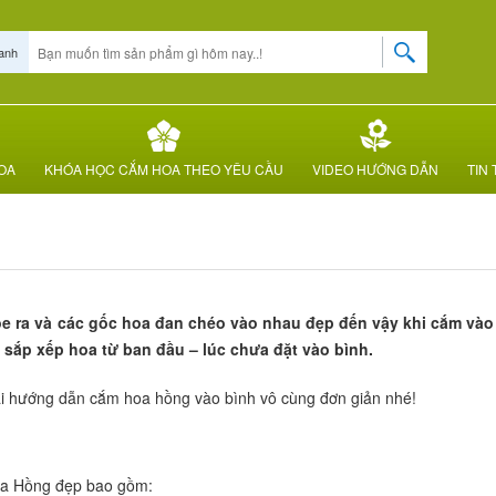
anh
OA
KHÓA HỌC CẮM HOA THEO YÊU CẦU
VIDEO HƯỚNG DẪN
TIN 
e ra và các gốc hoa đan chéo vào nhau đẹp đến vậy khi cắm vào
sắp xếp hoa từ ban đầu – lúc chưa đặt vào bình.
ài hướng dẫn cắm hoa hồng vào bình vô cùng đơn giản nhé!
oa Hồng đẹp bao gồm: