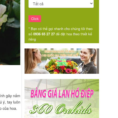
* Bạn có thể gọi nhanh cho chúng tôi theo
số
0936 65 27 27
để đặt hoa theo thiết kế
riêng
hính gây nấm
 ý, tay luôn
o của hoa.