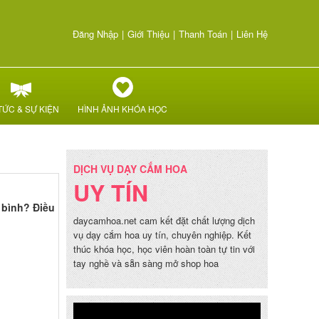
Đăng Nhập
|
Giới Thiệu
|
Thanh Toán
|
Liên Hệ
TỨC & SỰ KIỆN
HÌNH ẢNH KHÓA HỌC
DỊCH VỤ DẠY CẮM HOA
UY TÍN
 bình? Điều
daycamhoa.net cam kết đặt chất lượng dịch
vụ dạy cắm hoa uy tín, chuyên nghiệp. Kết
thúc khóa học, học viên hoàn toàn tự tin với
tay nghề và sẵn sàng mở shop hoa